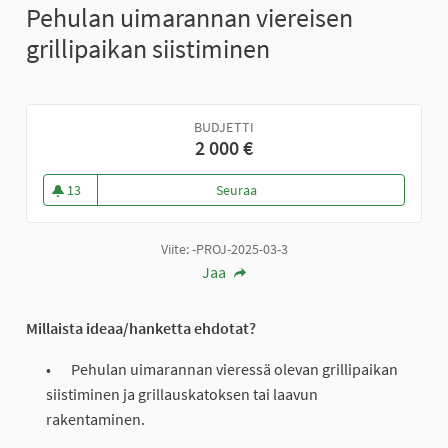
Pehulan uimarannan viereisen
grillipaikan siistiminen
BUDJETTI
2 000 €
13
Seuraa
Pehulan uimarannan viereisen gr
13 seuraajaa
Viite: -PROJ-2025-03-3
Jaa
Millaista ideaa/hanketta ehdotat?
Pehulan uimarannan vieressä olevan grillipaikan
siistiminen ja grillauskatoksen tai laavun
rakentaminen.