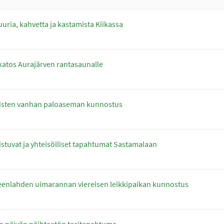
uuria, kahvetta ja kastamista Kiikassa
ikatos Aurajärven rantasaunalle
oisten vanhan paloaseman kunnostus
istuvat ja yhteisölliset tapahtumat Sastamalaan
enlahden uimarannan viereisen leikkipaikan kunnostus
n päivän päihteetön toritapahtuma