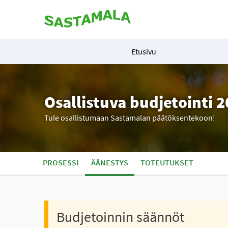
Etusivu
Osallistuva budjetointi 
Tule osallistumaan Sastamalan päätöksentekoon!
PROSESSI
ÄÄNESTYS
TOTEUTUKSET
Budjetoinnin säännöt