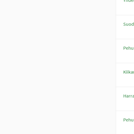
Suod
Pehul
Kiika
Harra
Pehul