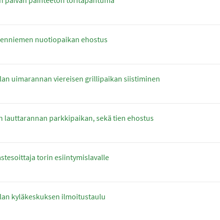
enniemen nuotiopaikan ehostus
an uimarannan viereisen grillipaikan siistiminen
n lauttarannan parkkipaikan, sekä tien ehostus
stesoittaja torin esiintymislavalle
an kyläkeskuksen ilmoitustaulu