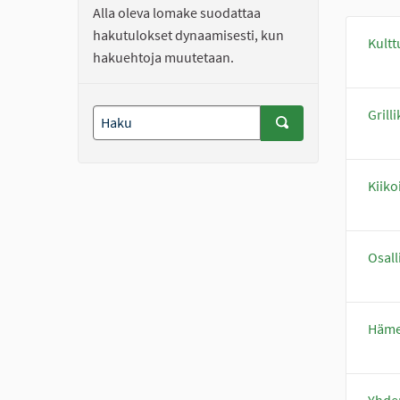
Alla oleva lomake suodattaa
hakutulokset dynaamisesti, kun
Kultt
hakuehtoja muutetaan.
Grill
Kiik
Osall
Häme
Yhde