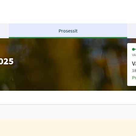
Prosessit
VA
2025
V
18
P