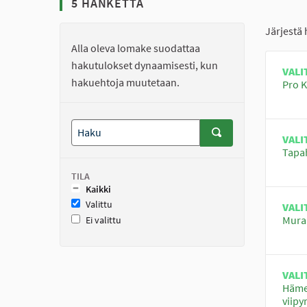
5 HANKETTA
Järjestä
Alla oleva lomake suodattaa
hakutulokset dynaamisesti, kun
VALI
hakuehtoja muutetaan.
Pro K
VALI
Tapah
TILA
Kaikki
Valittu
VALI
Muraa
Ei valittu
VALI
Hämee
viip