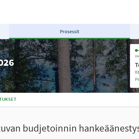
Prosessit
VA
2026
T
01
P
TUKSET
stuvan budjetoinnin hankeäänesty