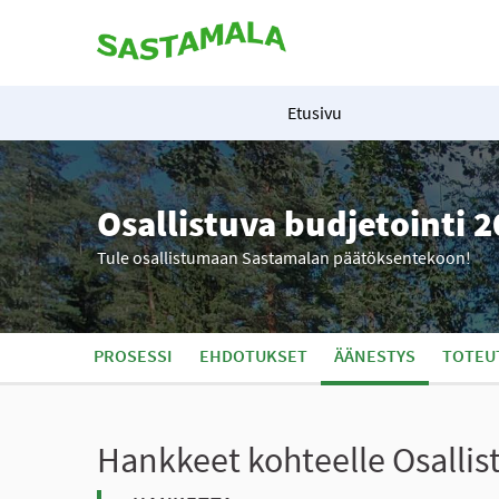
Etusivu
Osallistuva budjetointi 
Tule osallistumaan Sastamalan päätöksentekoon!
PROSESSI
EHDOTUKSET
ÄÄNESTYS
TOTEU
Hankkeet kohteelle Osalli