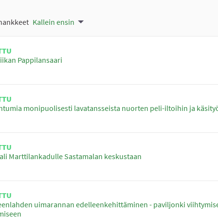
 hankkeet
Kallein ensin
TTU
iikan Pappilansaari
TTU
tumia monipuolisesti lavatansseista nuorten peli-iltoihin ja käsity
TTU
li Marttilankadulle Sastamalan keskustaan
TTU
nlahden uimarannan edelleenkehittäminen - paviljonki viihtymis
ymiseen