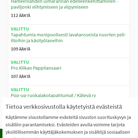
Hämeenlahden uimarannan edelleenkehittäminen -
paviljonki viihtymiseen ja viipymiseen
112
ÄÄNTÄ
VALITTU
Tapahtumia monipuolisesti lavatansseista nuorten peli-
iltoihin ja käsityölaneihin
109
ÄÄNTÄ
VALITTU
Pro Kiikan Pappilansaari
107
ÄÄNTÄ
VALITTU
Pop-up-ruokajakotapahtumat / Kätevä ry
103
ÄÄNTÄ
Tietoa verkkosivustolla käytetyistä evästeistä
Käytämme sivustollamme evästeitä sivuston suorituskyvyn ja
sisällön parantamiseksi. Evästeiden avulla voimme tarjota
yksilöllisemmän käyttäjäkokemuksen ja sisältöjä sosiaalisen