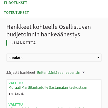
EHDOTUKSET
TOTEUTUKSET
Hankkeet kohteelle Osallistuvan
budjetoinnin hankeäänestys
5 HANKETTA
Suodata
Järjestä hankkeet
Eniten ääniä saaneet ensin
VALITTU
Muraali Marttilankadulle Sastamalan keskustaan
136
ÄÄNTÄ
VALITTU