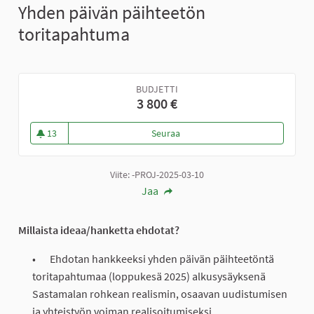
Yhden päivän päihteetön
toritapahtuma
BUDJETTI
3 800 €
13
Seuraa
Yhden päivän päihteetön torit
13 seuraajaa
Viite: -PROJ-2025-03-10
Jaa
Millaista ideaa/hanketta ehdotat?
Ehdotan hankkeeksi yhden päivän päihteetöntä
toritapahtumaa (loppukesä 2025) alkusysäyksenä
Sastamalan rohkean realismin, osaavan uudistumisen
ja yhteistyön voiman realisoitumiseksi.