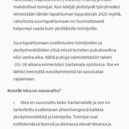
mahdolliset toimijat. Kun tekijät yhdistyvät työryhmäksi
viimeistään tämän tapahtuman loppukesän 2025 myötä,
rahoitusta suurtapahtumaan on huomattavasti
helpompi saada kuin yksittäisille toimijoille.
Suurtapahtumaan osallistuvien toimijoiden ja
yksityshenkilöiden siinä missä turistien pukukoodina
olisi vanha aika. Näitä pukuja valmisteltaisiin talven
-25/-26 aikana esimerkiksi Sastamala opistossa. Itse en
lähtisi mennyttä vuosikymmentä tai vuosisataa
rajaamaan.
Kenelle idea on suunnattu?
Idea on suunnattu koko Sastamalalle ja sen on
tarkoitettu osallistavan yhteishengessä kaikkia
yksityishenkilöitä ja toimijoita. Toimijat ovat
esittelemässä itsensä ja olemassa olevat ideansa ja