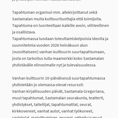
Tapahtuman organisoi mm. allekirjoittanut sekä
Sastamalan muita kulttuurituottajia että toimijoita.
Tapahtuma on luonteeltaan kaikille avoin, viihteellinen
ja osallistava.
Tapahtumassa luodaan toteuttamiskelpoisia ideoita ja
suunnitelmia vuoden 2026 heinäkuun alun
(vuosittaiseen) vanhan kulttuurin suurtapahtumaan,
josta on tarkoitus tulla maamerkki koko Sastamalan
yhdistävälle elinvoimalle nyt ja tulevaisuudessa.
Vanhan kulttuurin 10-päiväisessä suurtapahtumassa
yhdistetään jo olemassa olevat resurssit:
Vanhan kirjallisuuden päivät, Sastamala Gregoriana,
muut tapahtumat, Sastamalan seurakunta, teatterit,
yhdistykset, taiteilijat, tapahtumatilat, seurat,
kirkkoveneet, vanhat autot, vanhat työkoneet,
ravintolat, majoittuminen, museot, retkeily ja muut