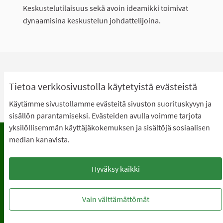
Keskustelutilaisuus sekä avoin ideamikki toimivat
dynaamisina keskustelun johdattelijoina.
Tietoa verkkosivustolla käytetyistä evästeistä
0 KOMMENTTIA
Järjestä tulokset:
Vanhimmat
Käytämme sivustollamme evästeitä sivuston suorituskyvyn ja
sisällön parantamiseksi. Evästeiden avulla voimme tarjota
yksilöllisemmän käyttäjäkokemuksen ja sisältöjä sosiaalisen
median kanavista.
Käyttöehdot
Usein kysyttyjä kysymyksiä
Tietosuoja
Saavutettavuus
Hyväksy kaikki
Lataa avoimet datatiedostot
Evästeasetukset
Vain välttämättömät
Verkkosivusto luotu
vapaan ohjelmiston
(Ulkoin