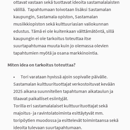
ottavat vastaan sekä tuottavat ideoita sastamalalaisten
välillä. Tapahtumaan toivotaan lisäksi Sastamalan
kaupungin, Sastamala opiston, Sastamalan
musiikkiopiston sekä kulttuuriasian valiokunnan
edustus. Tämä ei ole kuitenkaan välttämätöntä, sillä
kaupungin ei ole tarkoitus toteuttaa itse
suurtapahtumaa muuta kuin jo olemassa olevien
tapahtumien myötä ja osana markkinointia.
Miten idea on tarkoitus toteuttaa?
Tori varataan hyvissä ajoin sopivalle päivälle.
Sastamalan kulttuurituottajat verkostoituvat kevään
2025 aikana suunnitellen tapahtuman aikataulun ja
tilaavat paikalliset esiintyjät.
Torilla eri sastamalalaiset kulttuurituottajat sekä
majoitus- ja ravintolatoiminta esittäytyvät mm.
toripöytien muodossa ja esittelevät toimintaansa sekä
ideoita tulevaan suurtapahtumaan.