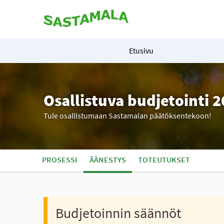
Etusivu
Osallistuva budjetointi 
Tule osallistumaan Sastamalan päätöksentekoon!
PROSESSI
ÄÄNESTYS
TOTEUTUKSET
Budjetoinnin säännöt