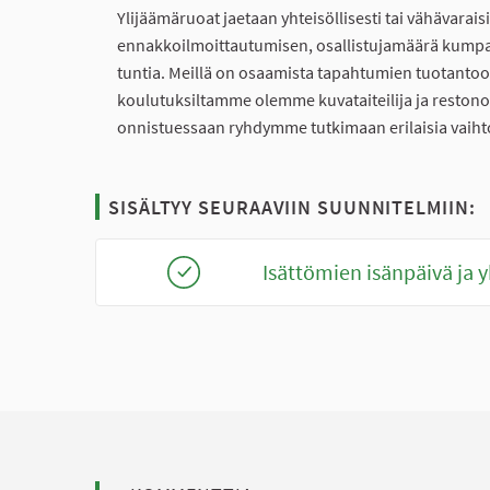
Ylijäämäruoat jaetaan yhteisöllisesti tai vähävarais
ennakkoilmoittautumisen, osallistujamäärä kump
tuntia. Meillä on osaamista tapahtumien tuotantoon
koulutuksiltamme olemme kuvataiteilija ja restono
onnistuessaan ryhdymme tutkimaan erilaisia vaihto
SISÄLTYY SEURAAVIIN SUUNNITELMIIN:
Isättömien isänpäivä ja y