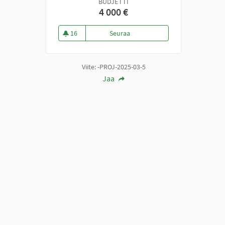
BUDJETTI
4 000 €
16
Seuraa
Osallistuvat ja yhteisölliset t
16 seuraajaa
Viite: -PROJ-2025-03-5
Jaa