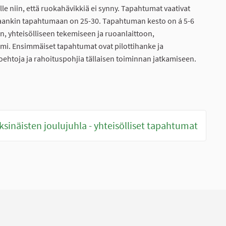
ille niin, että ruokahävikkiä ei synny. Tapahtumat vaativat
aankin tapahtumaan on 25-30. Tapahtuman kesto on á 5-6
, yhteisölliseen tekemiseen ja ruoanlaittoon,
mi. Ensimmäiset tapahtumat ovat pilottihanke ja
ehtoja ja rahoituspohjia tällaisen toiminnan jatkamiseen.
ksinäisten joulujuhla - yhteisölliset tapahtumat