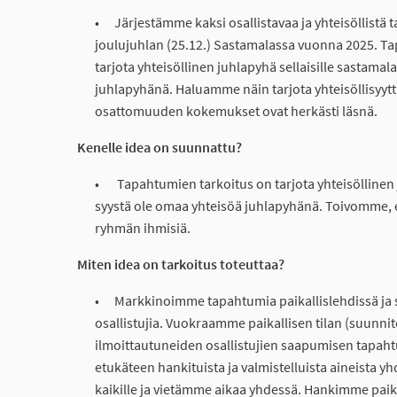
Järjestämme kaksi osallistavaa ja yhteisöllistä 
joulujuhlan (25.12.) Sastamalassa vuonna 2025. T
tarjota yhteisöllinen juhlapyhä sellaisille sastamala
juhlapyhänä. Haluamme näin tarjota yhteisöllisyyttä
osattomuuden kokemukset ovat herkästi läsnä.
Kenelle idea on suunnattu?
Tapahtumien tarkoitus on tarjota yhteisöllinen ju
syystä ole omaa yhteisöä juhlapyhänä. Toivomme,
ryhmän ihmisiä.
Miten idea on tarkoitus toteuttaa?
Markkinoimme tapahtumia paikallislehdissä ja 
osallistujia. Vuokraamme paikallisen tilan (suunn
ilmoittautuneiden osallistujien saapumisen tapaht
etukäteen hankituista ja valmistelluista aineista 
kaikille ja vietämme aikaa yhdessä. Hankimme paik