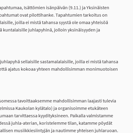
tapahtumaa, Isättömien isänpäivän (9.11.) ja Yksinäisten
apahtumat ovat pilottihanke. Tapahtumien tarkoitus on
laisille, joilla ei mistä tahansa syystä ole omaa yhteisöä
 kuntalaisille juhlapyhinä, jolloin yksinäisyyden ja
hlapyhä sellaisille sastamalalaisille, joilla ei mistä tahansa
 että ajatus kokoaa yhteen mahdollisimman monimuotoisen
somessa tavoittaaksemme mahdollisimman laajasti tulevia
itelmissa Kaukolan kylätalo) ja organisoimme etukäteen
umaan tarvittaessa kyydityksineen. Paikalla valmistamme
yhdessä juhla-aterian, koristelemme tilan, katamme pöydät
allisen musiikkiesiintyjän ja nautimme yhteisen juhlaruoan.