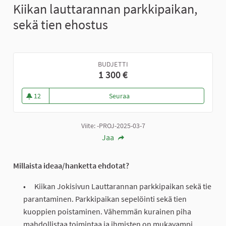
Kiikan lauttarannan parkkipaikan,
sekä tien ehostus
BUDJETTI
1 300 €
12
Seuraa
Kiikan lauttarannan parkkipaika
12 seuraajaa
Viite: -PROJ-2025-03-7
Jaa
Millaista ideaa/hanketta ehdotat?
Kiikan Jokisivun Lauttarannan parkkipaikan sekä tie
parantaminen. Parkkipaikan sepelöinti sekä tien
kuoppien poistaminen. Vähemmän kurainen piha
mahdollistaa toimintaa ja ihmisten on mukavampi