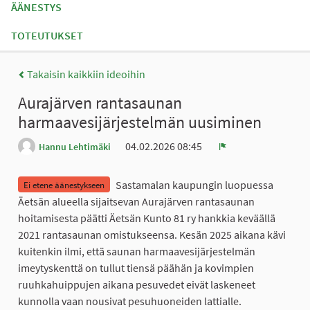
ÄÄNESTYS
TOTEUTUKSET
Takaisin kaikkiin ideoihin
Aurajärven rantasaunan
harmaavesijärjestelmän uusiminen
04.02.2026 08:45
Hannu Lehtimäki
Ilmoita
Sastamalan kaupungin luopuessa
Ei etene äänestykseen
Äetsän alueella sijaitsevan Aurajärven rantasaunan
hoitamisesta päätti Äetsän Kunto 81 ry hankkia keväällä
2021 rantasaunan omistukseensa. Kesän 2025 aikana kävi
kuitenkin ilmi, että saunan harmaavesijärjestelmän
imeytyskenttä on tullut tiensä päähän ja kovimpien
ruuhkahuippujen aikana pesuvedet eivät laskeneet
kunnolla vaan nousivat pesuhuoneiden lattialle.