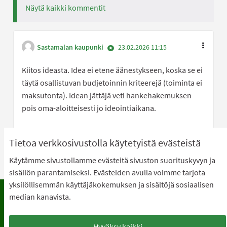
Näytä kaikki kommentit
Sastamalan kaupunki
23.02.2026 11:15
Kiitos ideasta. Idea ei etene äänestykseen, koska se ei
täytä osallistuvan budjetoinnin kriteerejä (toiminta ei
maksutonta). Idean jättäjä veti hankehakemuksen
pois oma-aloitteisesti jo ideointiaikana.
Olen samaa mi
0
Olen eri 
0
Tietoa verkkosivustolla käytetyistä evästeistä
Käytämme sivustollamme evästeitä sivuston suorituskyvyn ja
sisällön parantamiseksi. Evästeiden avulla voimme tarjota
yksilöllisemmän käyttäjäkokemuksen ja sisältöjä sosiaalisen
median kanavista.
Käyttöehdot
Usein kysyttyjä kysymyksiä
Tietosuoja
Saavutettavuus
Hyväksy kaikki