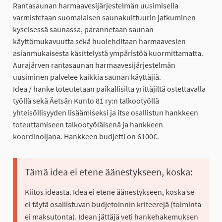
Rantasaunan harmaavesijärjestelmän uusimisella
varmistetaan suomalaisen saunakulttuurin jatkuminen
kyseisessä saunassa, parannetaan saunan
käyttömukavuutta sekä huolehditaan harmaavesien
asianmukaisesta käsittelystä ympäristöä kuormittamatta.
Aurajärven rantasaunan harmaavesijärjestelmän
uusiminen palvelee kaikkia saunan käyttäjiä.
Idea / hanke toteutetaan paikallisilta yrittäjiltä ostettavalla
työllä sekä Äetsän Kunto 81 ry:n talkootyöllä
yhteisöllisyyden lisäämiseksi ja itse osallistun hankkeen
toteuttamiseen talkootyöläisenä ja hankkeen
koordinoijana. Hankkeen budjetti on 6100€.
Tämä idea ei etene äänestykseen, koska:
Kiitos ideasta. Idea ei etene äänestykseen, koska se
ei täytä osallistuvan budjetoinnin kriteerejä (toiminta
ei maksutonta). Idean jättäjä veti hankehakemuksen