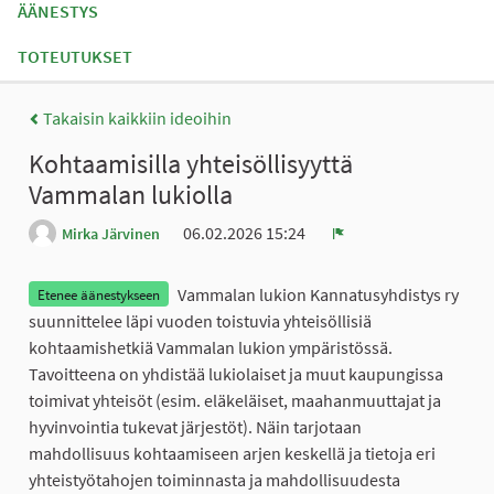
ÄÄNESTYS
TOTEUTUKSET
Takaisin kaikkiin ideoihin
Kohtaamisilla yhteisöllisyyttä
Vammalan lukiolla
06.02.2026 15:24
Mirka Järvinen
Ilmoita
Vammalan lukion Kannatusyhdistys ry
Etenee äänestykseen
suunnittelee läpi vuoden toistuvia yhteisöllisiä
kohtaamishetkiä Vammalan lukion ympäristössä.
Tavoitteena on yhdistää lukiolaiset ja muut kaupungissa
toimivat yhteisöt (esim. eläkeläiset, maahanmuuttajat ja
hyvinvointia tukevat järjestöt). Näin tarjotaan
mahdollisuus kohtaamiseen arjen keskellä ja tietoja eri
yhteistyötahojen toiminnasta ja mahdollisuudesta