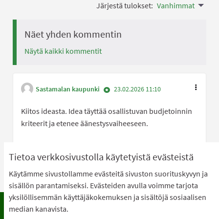
Järjestä tulokset:
Vanhimmat
Näet yhden kommentin
Näytä kaikki kommentit
Sastamalan kaupunki
23.02.2026 11:10
Kiitos ideasta. Idea täyttää osallistuvan budjetoinnin
kriteerit ja etenee äänestysvaiheeseen.
Olen samaa mi
0
Olen eri 
0
Tietoa verkkosivustolla käytetyistä evästeistä
Käytämme sivustollamme evästeitä sivuston suorituskyvyn ja
sisällön parantamiseksi. Evästeiden avulla voimme tarjota
yksilöllisemmän käyttäjäkokemuksen ja sisältöjä sosiaalisen
median kanavista.