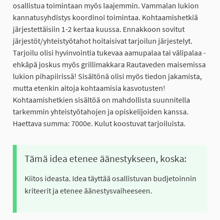
osallistua toimintaan myös laajemmin. Vammalan lukion
kannatusyhdistys koordinoi toimintaa. Kohtaamishetkiä
järjestettäisiin 1-2 kertaa kuussa. Ennakkoon sovitut
järjestöt/yhteistyötahot hoitaisivat tarjoilun järjestelyt.
Tarjoilu olisi hyvinvointia tukevaa aamupalaa tai välipalaa -
ehkäpä joskus myös grillimakkara Rautaveden maisemissa
lukion pihapiirissä! Sisältönä olisi myös tiedon jakamista,
mutta etenkin aitoja kohtaamisia kasvotusten!
Kohtaamishetkien sisältöä on mahdollista suunnitella
tarkemmin yhteistyötahojen ja opiskelijoiden kanssa.
Haettava summa: 7000e. Kulut koostuvat tarjoiluista.
Tämä idea etenee äänestykseen, koska:
Kiitos ideasta. Idea täyttää osallistuvan budjetoinnin
kriteerit ja etenee äänestysvaiheeseen.