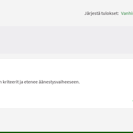
Järjestä tulokset:
Vanh
in kriteerit ja etenee äänestysvaiheeseen.