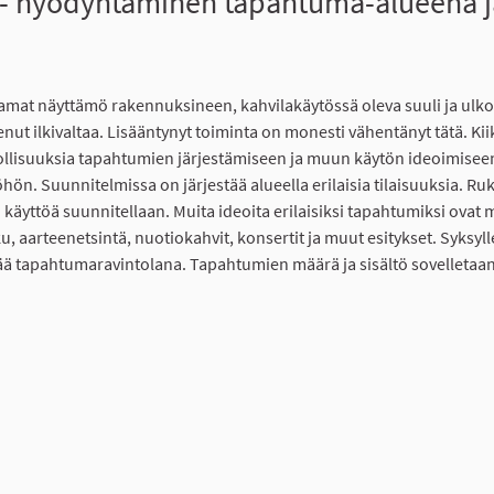
- hyödyntäminen tapahtuma-alueena ja
mat näyttämö rakennuksineen, kahvilakäytössä oleva suuli ja ulk
kenut ilkivaltaa. Lisääntynyt toiminta on monesti vähentänyt tätä. Ki
lisuuksia tapahtumien järjestämiseen ja muun käytön ideoimisee
ön. Suunnitelmissa on järjestää alueella erilaisia tilaisuuksia. Ruk
käyttöä suunnitellaan. Muita ideoita erilaisiksi tapahtumiksi ovat
ku, aarteenetsintä, nuotiokahvit, konsertit ja muut esitykset. Syksyl
ää tapahtumaravintolana. Tapahtumien määrä ja sisältö sovelletaa