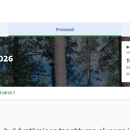
Prosessit
VA
2026
T
01
P
TUKSET