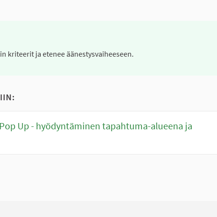
nin kriteerit ja etenee äänestysvaiheeseen.
IIN:
 Pop Up - hyödyntäminen tapahtuma-alueena ja