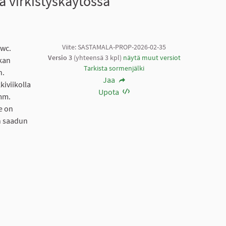
 virkistyskäytössä
Viite: SASTAMALA-PROP-2026-02-35
owc.
Versio 3
(yhteensä 3 kpl)
näytä muut versiot
ikan
Tarkista sormenjälki
n.
Jaa
kiviikolla
Upota
 mm.
le on
n saadun