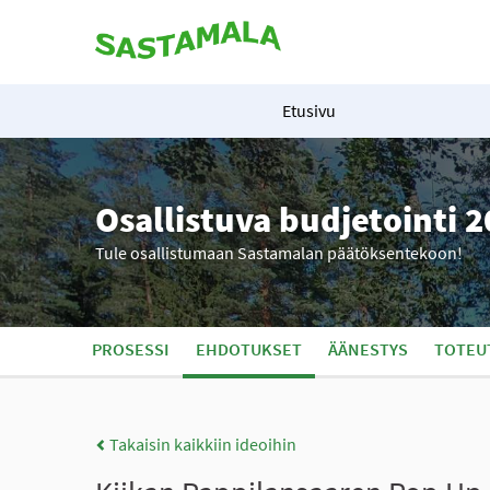
Etusivu
Osallistuva budjetointi 
Tule osallistumaan Sastamalan päätöksentekoon!
PROSESSI
EHDOTUKSET
ÄÄNESTYS
TOTEU
Takaisin kaikkiin ideoihin