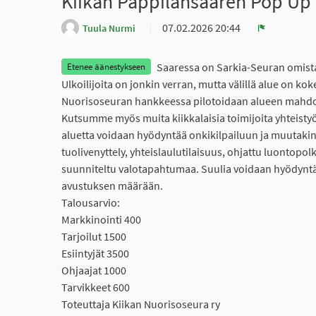
Kiikan Pappilansaaren Pop Up 
07.02.2026 20:44
Tuula Nurmi
Ilmoita
Saaressa on Sarkia-Seuran omista
Etenee äänestykseen
Ulkoilijoita on jonkin verran, mutta välillä alue on ko
Nuorisoseuran hankkeessa pilotoidaan alueen mahdol
Kutsumme myös muita kiikkalaisia toimijoita yhteistyöh
aluetta voidaan hyödyntää onkikilpailuun ja muutakin 
tuolivenyttely, yhteislaulutilaisuus, ohjattu luontopol
suunniteltu valotapahtumaa. Suulia voidaan hyödynt
avustuksen määrään.
Talousarvio:
Markkinointi 400
Tarjoilut 1500
Esiintyjät 3500
Ohjaajat 1000
Tarvikkeet 600
Toteuttaja Kiikan Nuorisoseura ry