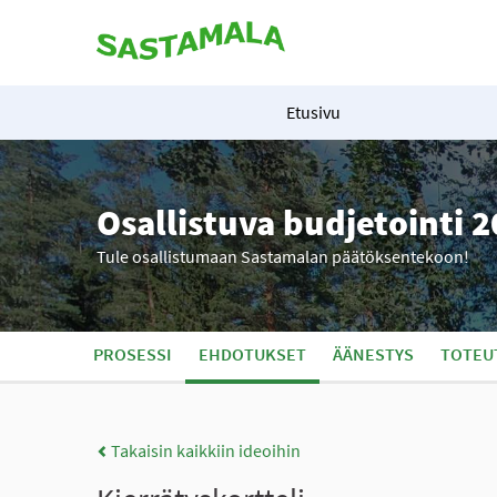
Etusivu
Osallistuva budjetointi 
Tule osallistumaan Sastamalan päätöksentekoon!
PROSESSI
EHDOTUKSET
ÄÄNESTYS
TOTEU
Takaisin kaikkiin ideoihin