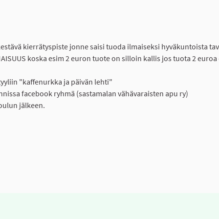
estävä kierrätyspiste jonne saisi tuoda ilmaiseksi hyväkuntoista tav
MAISUUS koska esim 2 euron tuote on silloin kallis jos tuota 2 euroa 
yyliin "kaffenurkka ja päivän lehti"
unnissa facebook ryhmä (sastamalan vähävaraisten apu ry)
koulun jälkeen.