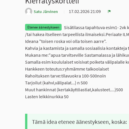
Kierrätyskortteli
17.02.2026 21:09
Satu Järvinen
Ilmoita
Sisätilassa tapahtuva esim1- 2vk k
Etenee äänestykseen
/tai hakea itselleen tarpeellista ilmaiseksi.Periaate IL
Ideana "toisen roska voi olla toisen aarre".
Kahvia ja kastamista ja samalla sosiaalisia kontakteja t
Mukana me:"apua tarvitseville Sastamalassa ja lähik
Samalla esim koululaiset voisivat poiketa välipalalle 
Hankkeen toteutus:ryhmämme talkoolaiset
Rahoituksen tarve:tilavuokra 100-500noin
Tarjoilut (kahvi,välipalat...) n 500
Muut hankinnat (kertakäyttöastiat,kalusteet....)500
Lasten leikkinurkka 50
Tämä idea etenee äänestykseen, koska: