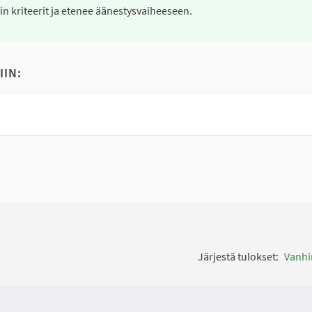
nin kriteerit ja etenee äänestysvaiheeseen.
IIN:
Järjestä tulokset:
Vanh