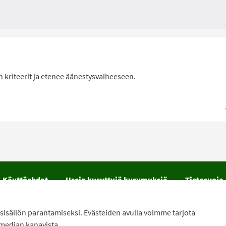
in kriteerit ja etenee äänestysvaiheeseen.
Käyttöehdot
Usein kysyttyjä kysymyksiä
Tietosuoja
vutettavuus
Lataa avoimet datatiedostot
Evästeasetu
sisällön parantamiseksi. Evästeiden avulla voimme tarjota
ton
avulla.
 median kanavista.