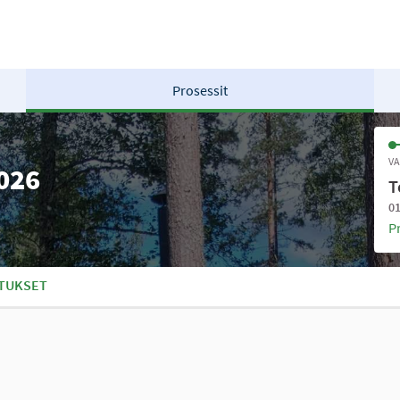
Prosessit
VA
2026
T
01
P
TUKSET