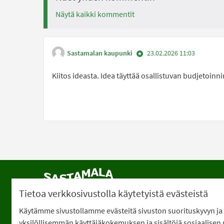
Näytä kaikki kommentit
Sastamalan kaupunki
23.02.2026 11:03
Kiitos ideasta. Idea täyttää osallistuvan budjetoinn
Saa
Tietoa verkkosivustolla käytetyistä evästeistä
Käytämme sivustollamme evästeitä sivuston suorituskyvyn ja 
Verkkosivusto luotu
vapaan ohjelmis
yksilöllisemmän käyttäjäkokemuksen ja sisältöjä sosiaalisen