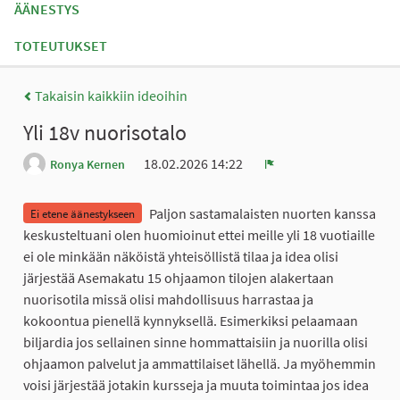
ÄÄNESTYS
TOTEUTUKSET
Takaisin kaikkiin ideoihin
Yli 18v nuorisotalo
18.02.2026 14:22
Ronya Kernen
Ilmoita
Paljon sastamalaisten nuorten kanssa
Ei etene äänestykseen
keskusteltuani olen huomioinut ettei meille yli 18 vuotiaille
ei ole minkään näköistä yhteisöllistä tilaa ja idea olisi
järjestää Asemakatu 15 ohjaamon tilojen alakertaan
nuorisotila missä olisi mahdollisuus harrastaa ja
kokoontua pienellä kynnyksellä. Esimerkiksi pelaamaan
biljardia jos sellainen sinne hommattaisiin ja nuorilla olisi
ohjaamon palvelut ja ammattilaiset lähellä. Ja myöhemmin
voisi järjestää jotakin kursseja ja muuta toimintaa jos idea