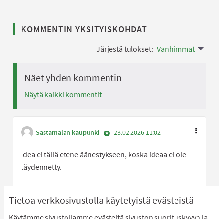
KOMMENTIN YKSITYISKOHDAT
Järjestä tulokset:
Vanhimmat
Näet yhden kommentin
Näytä kaikki kommentit
Sastamalan kaupunki
23.02.2026 11:02
Idea ei tällä etene äänestykseen, koska ideaa ei ole
täydennetty.
Olen samaa mi
0
Olen eri 
0
Tietoa verkkosivustolla käytetyistä evästeistä
Käytämme sivustollamme evästeitä sivuston suorituskyvyn ja