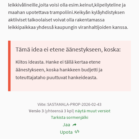
leikkivålineille,joita voisi olla esim.keinut,kiipeilyteline ja
maahan upotettava trampoliini.Keikyån kylåyhdistyksen
aktiiviset talkoolaiset voivat olla rakentamassa
leikkipaikkaa yhdesså kaupungin viranhaltijoiden kanssa.
Tämä idea ei etene äänestykseen, koska:
Kiitos ideasta. Hanke ei tällä kertaa etene
äänestykseen, koska hankkeen budjetti ja
toteuttajataho puuttuvat hankeideasta.
Viite: SASTAMALA-PROP-2026-02-43
Versio 3
(yhteensä 3 kpl)
näytä muut versiot
Tarkista sormenjälki
Jaa
Upota