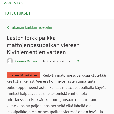
ÄÄNESTYS
TOTEUTUKSET
Takaisin kaikkiin ideoihin
Lasten leikkipaikka
mattojenpesupaikan viereen
Kiviniementien varteen
18.02.2026 20:32
Kaarina Moisio
Ilmoita
Keikyån matonpesupaikkaa kåytetåån
Ei etene äänestykseen
kesållå ahkerasti.Vieresså on myös lasten uimaranta
pukukoppeineen.Lasten kanssa mattopesupaikalla kåyvåt
ihmiset kaipaavat lapsille tekemistå vanhempia
odottaessaan.Keikyån kaupunginosaan on muuttanut
viime vuosina paljon lapsiperheitå eikå låhellå ole
leikkipaikkoja.Matonpesupaikan vieresså on on hyvå tila