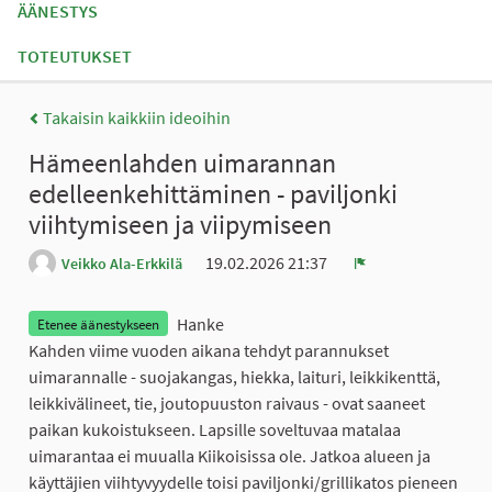
ÄÄNESTYS
TOTEUTUKSET
Takaisin kaikkiin ideoihin
Hämeenlahden uimarannan
edelleenkehittäminen - paviljonki
viihtymiseen ja viipymiseen
19.02.2026 21:37
Veikko Ala-Erkkilä
Ilmoita
Hanke
Etenee äänestykseen
Kahden viime vuoden aikana tehdyt parannukset
uimarannalle - suojakangas, hiekka, laituri, leikkikenttä,
leikkivälineet, tie, joutopuuston raivaus - ovat saaneet
paikan kukoistukseen. Lapsille soveltuvaa matalaa
uimarantaa ei muualla Kiikoisissa ole. Jatkoa alueen ja
käyttäjien viihtyvyydelle toisi paviljonki/grillikatos pieneen