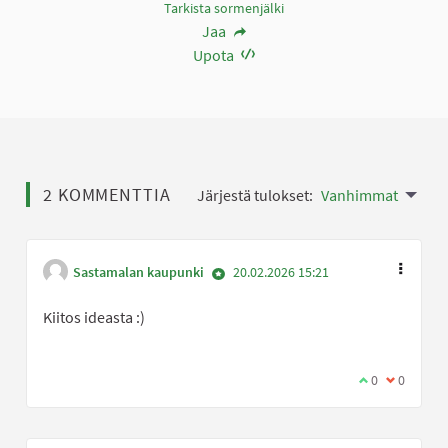
Tarkista sormenjälki
Jaa
Upota
2 KOMMENTTIA
Järjestä tulokset:
Vanhimmat
Sastamalan kaupunki
20.02.2026 15:21
Kiitos ideasta :)
Olen samaa mi
0
Olen eri 
0