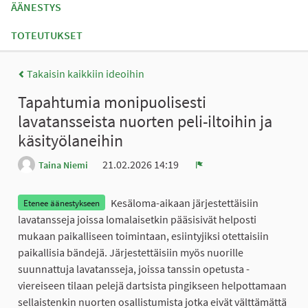
ÄÄNESTYS
TOTEUTUKSET
Takaisin kaikkiin ideoihin
Tapahtumia monipuolisesti
lavatansseista nuorten peli-iltoihin ja
käsityölaneihin
21.02.2026 14:19
Taina Niemi
Ilmoita
Kesäloma-aikaan järjestettäisiin
Etenee äänestykseen
lavatansseja joissa lomalaisetkin pääsisivät helposti
mukaan paikalliseen toimintaan, esiintyjiksi otettaisiin
paikallisia bändejä. Järjestettäisiin myös nuorille
suunnattuja lavatansseja, joissa tanssin opetusta -
viereiseen tilaan pelejä dartsista pingikseen helpottamaan
sellaistenkin nuorten osallistumista jotka eivät välttämättä