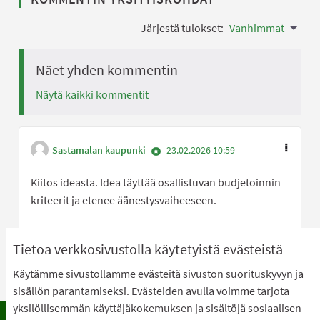
Järjestä tulokset:
Vanhimmat
Näet yhden kommentin
Näytä kaikki kommentit
Sastamalan kaupunki
23.02.2026 10:59
Kiitos ideasta. Idea täyttää osallistuvan budjetoinnin
kriteerit ja etenee äänestysvaiheeseen.
Olen samaa mi
0
Olen eri 
0
Tietoa verkkosivustolla käytetyistä evästeistä
Käytämme sivustollamme evästeitä sivuston suorituskyvyn ja
sisällön parantamiseksi. Evästeiden avulla voimme tarjota
yksilöllisemmän käyttäjäkokemuksen ja sisältöjä sosiaalisen