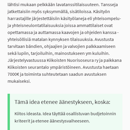
lähtisi mukaan pelkkään lavatanssitilaisuuteen. Tansseja
jatkettaisiin myös syksymmällä, sisätiloissa. Käsityön
harrastajille järjestettäisiin käsityölaneja eli yhteisompelu-
ja yhteisneulontatilaisuuksia joissa ammattilaiset ovat
opettamassa ja auttamassa kaavojen ja ohjeiden kanssa -
yhteisöllisiä matalan kynnyksen tilaisuuksia. Avustusta
tarvitaan bändien, ohjaajien ja valvojien palkkaamiseen
sekä lupiin, tarjoiluihin, mainostukseen ym kuluihin.
Järjestelyvastuussa Kiikoisten Nuorisoseura ry ja paikkana
Kiikoisten seurantalo ympäristöineen. Avustusta haetaan
7000€ ja toiminta suhteutetaan saadun avustuksen
mukaiseksi.
Tämä idea etenee äänestykseen, koska:
Kiitos ideasta. Idea täyttää osallistuvan budjetoinnin
kriteerit ja etenee äänestysvaiheeseen.