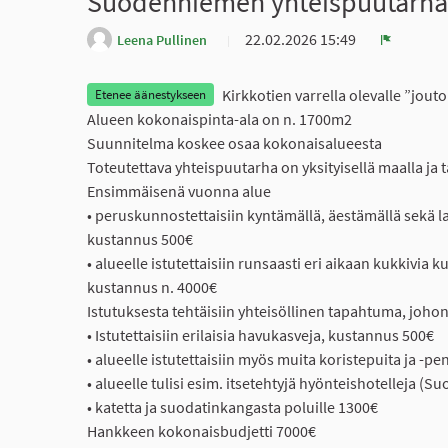
Suodenniemen yhteispuutarha
22.02.2026 15:49
Leena Pullinen
Ilmoita
Kirkkotien varrella olevalle ”jout
Etenee äänestykseen
Alueen kokonaispinta-ala on n. 1700m2
Suunnitelma koskee osaa kokonaisalueesta
Toteutettava yhteispuutarha on yksityisellä maalla ja 
Ensimmäisenä vuonna alue
• peruskunnostettaisiin kyntämällä, äestämällä sekä 
kustannus 500€
• alueelle istutettaisiin runsaasti eri aikaan kukkivia k
kustannus n. 4000€
Istutuksesta tehtäisiin yhteisöllinen tapahtuma, johon
• Istutettaisiin erilaisia havukasveja, kustannus 500€
• alueelle istutettaisiin myös muita koristepuita ja -p
• alueelle tulisi esim. itsetehtyjä hyönteishotelleja (
• katetta ja suodatinkangasta poluille 1300€
Hankkeen kokonaisbudjetti 7000€