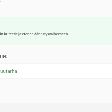
t
nin kriteerit ja etenee äänestysvaiheeseen.
IIN:
uutarha