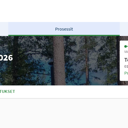
Prosessit
VA
2026
T
01
P
TUKSET