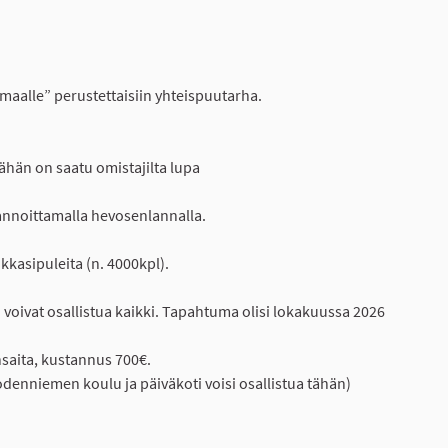
omaalle” perustettaisiin yhteispuutarha.
tähän on saatu omistajilta lupa
lannoittamalla hevosenlannalla.
ukkasipuleita (n. 4000kpl).
 voivat osallistua kaikki. Tapahtuma olisi lokakuussa 2026
ensaita, kustannus 700€.
Suodenniemen koulu ja päiväkoti voisi osallistua tähän)