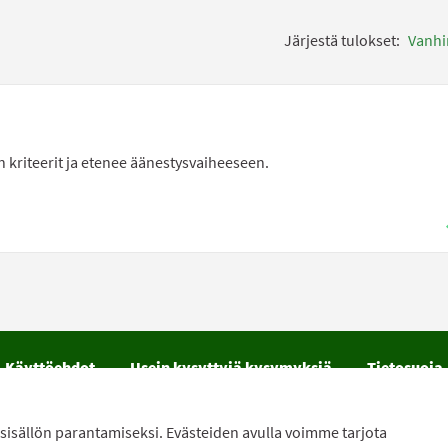
Järjestä tulokset:
Vanh
in kriteerit ja etenee äänestysvaiheeseen.
Käyttöehdot
Usein kysyttyjä kysymyksiä
Tietosuoja
vutettavuus
Lataa avoimet datatiedostot
Evästeasetu
sisällön parantamiseksi. Evästeiden avulla voimme tarjota