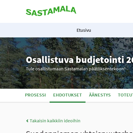
Etusivu
Osallistuva budjetointi 
Tule osallistumaan Sastamalan päätöksentekoon!
PROSESSI
EHDOTUKSET
ÄÄNESTYS
TOTEU
Takaisin kaikkiin ideoihin