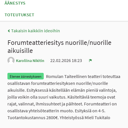
ÄÄNESTYS
TOTEUTUKSET
Takaisin kaikkiin ideoihin
Forumteatteriesitys nuorille/nuorille
aikuisille
22.02.2026 18:23
Karoliina Nikitin
Ilmoita
Romulan Taiteellinen teatteri toteuttaa
Etenee äänestykseen
osallistavan forumteatteriesityksen nuorille/nuorille
aikuisille. Esityksessä käsitellään elämän pieniä valintoja,
joilla voikin olla suuri vaikutus. Käsiteltäviä teemoja ovat
rajat, valinnat, ihmissuhteet ja päihteet. Forumteatteri on
osallistava yhteisöteatterin muoto. Esityksiä on 4-5.
Tuotantokustannus 2800€. Yhteistyössä Mieli Tukitalo