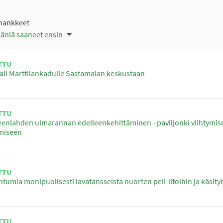
 hankkeet
ääniä saaneet ensin
TTU
li Marttilankadulle Sastamalan keskustaan
TTU
nlahden uimarannan edelleenkehittäminen - paviljonki viihtymis
ymiseen
TTU
tumia monipuolisesti lavatansseista nuorten peli-iltoihin ja käsity
TTU