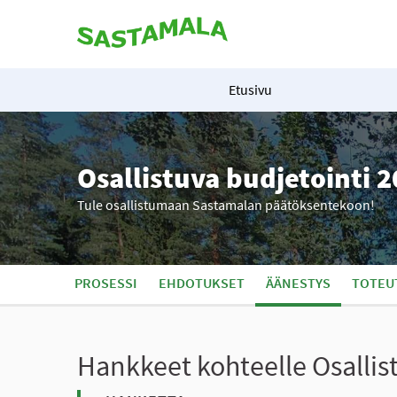
Etusivu
Osallistuva budjetointi 
Tule osallistumaan Sastamalan päätöksentekoon!
PROSESSI
EHDOTUKSET
ÄÄNESTYS
TOTEU
Hankkeet kohteelle Osalli