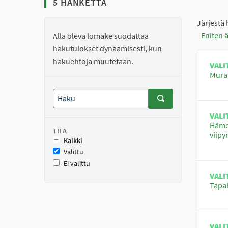
5 HANKETTA
Järjestä
Eniten 
Alla oleva lomake suodattaa
hakutulokset dynaamisesti, kun
hakuehtoja muutetaan.
VALI
Muraa
VALI
Hämee
TILA
viip
Kaikki
Valittu
Ei valittu
VALI
Tapah
VALI