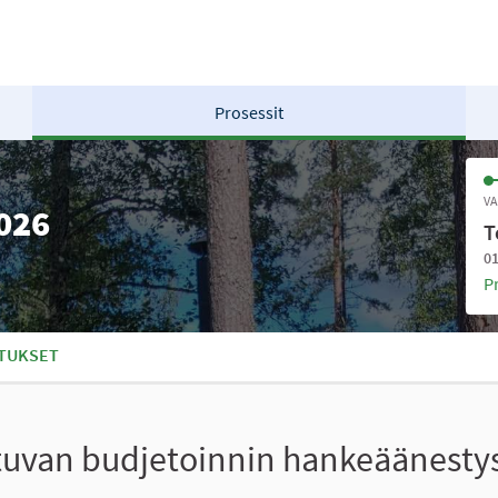
Prosessit
VA
2026
T
01
P
TUKSET
stuvan budjetoinnin hankeäänesty