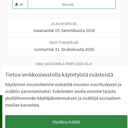
18
Seuraa
Osallistuva budjetointi 2026
18 seuraajaa
ALKAMISPÄIVÄ
maanantai 19. tammikuuta 2026
PÄÄTTYMISPÄIVÄ
sunnuntai 31. toukokuuta 2026
Viite: SASTAMALA-PART-2026-01-4
Jaa
Tietoa verkkosivustolla käytetyistä evästeistä
Upota
Käytämme sivustollamme evästeitä sivuston suorituskyvyn ja
sisällön parantamiseksi. Evästeiden avulla voimme tarjota
yksilöllisemmän käyttäjäkokemuksen ja sisältöjä sosiaalisen
median kanavista.
Käyttöehdot
Usein kysyttyjä kysymyksiä
Tietosuoja
Saavutettavuus
Hyväksy kaikki
Lataa avoimet datatiedostot
Evästeasetukset