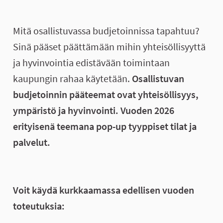
Tietoa tästä prosessista
Mitä osallistuvassa budjetoinnissa tapahtuu?
Sinä pääset päättämään mihin yhteisöllisyyttä
ja hyvinvointia edistävään toimintaan
kaupungin rahaa käytetään.
Osallistuvan
budjetoinnin pääteemat ovat yhteisöllisyys,
ympäristö ja hyvinvointi. Vuoden 2026
erityisenä teemana pop-up tyyppiset tilat ja
palvelut.
Voit käydä kurkkaamassa edellisen vuoden
toteutuksia: