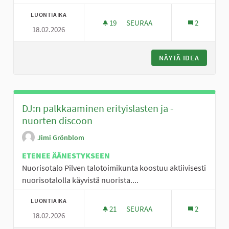
LUONTIAIKA
19
19 SEURAAJAA
SEURAA
2
18.02.2026
LASTEN LEIKKIPAIKKA MATTOJ
NÄYTÄ IDEA
LASTEN 
DJ:n palkkaaminen erityislasten ja -
nuorten discoon
Jimi Grönblom
ETENEE ÄÄNESTYKSEEN
Nuorisotalo Pilven talotoimikunta koostuu aktiivisesti
nuorisotalolla käyvistä nuorista....
LUONTIAIKA
21
21 SEURAAJAA
SEURAA
2
18.02.2026
DJ:N PALKKAAMINEN ERITYISL