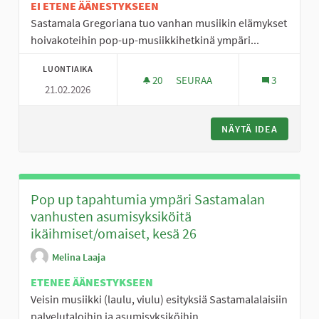
EI ETENE ÄÄNESTYKSEEN
Sastamala Gregoriana tuo vanhan musiikin elämykset
hoivakoteihin pop-up-musiikkihetkinä ympäri...
LUONTIAIKA
20
20 SEURAAJAA
SEURAA
3
21.02.2026
SÄVELET SYDÄMEEN – VANHASTA
NÄYTÄ IDEA
SÄVELET
Pop up tapahtumia ympäri Sastamalan
vanhusten asumisyksiköitä
ikäihmiset/omaiset, kesä 26
Melina Laaja
ETENEE ÄÄNESTYKSEEN
Veisin musiikki (laulu, viulu) esityksiä Sastamalalaisiin
palvelutaloihin ja asumisyksiköihin. ...