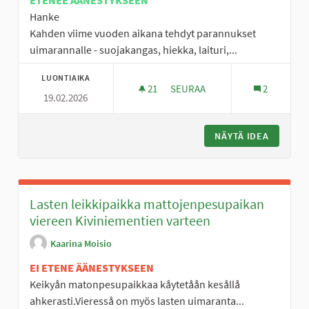
ETENEE ÄÄNESTYKSEEN
Hanke
Kahden viime vuoden aikana tehdyt parannukset
uimarannalle - suojakangas, hiekka, laituri,...
LUONTIAIKA
21
21 SEURAAJAA
SEURAA
2
19.02.2026
HÄMEENLAHDEN UIMARANNAN ED
NÄYTÄ IDEA
HÄMEENL
Lasten leikkipaikka mattojenpesupaikan
viereen Kiviniementien varteen
Kaarina Moisio
EI ETENE ÄÄNESTYKSEEN
Keikyån matonpesupaikkaa kåytetåån kesållå
ahkerasti.Vieresså on myös lasten uimaranta...