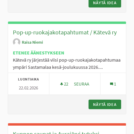
NÄYTÄ IDEA
PERHEI
Pop-up-ruokajakotapahtumat / Kätevä ry
Raisa Niemi
ETENEE ÄÄNESTYKSEEN
Kätevä ry järjestää viisi pop-up-ruokajakotapahtumaa
ympäri Sastamalaa kesä-joulukuussa 2026....
LUONTIAIKA
22
22 SEURAAJAA
SEURAA
1
22.02.2026
POP-UP-RUOKAJAKOTAPAHTUMA
NÄYTÄ IDEA
POP-UP-
Kunnon saunat ja Aurajärvi tutuksi