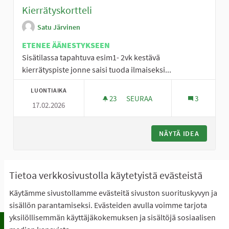
Kierrätyskortteli
Satu Järvinen
ETENEE ÄÄNESTYKSEEN
Sisätilassa tapahtuva esim1- 2vk kestävä
kierrätyspiste jonne saisi tuoda ilmaiseksi...
LUONTIAIKA
23
23 SEURAAJAA
SEURAA
3
17.02.2026
KIERRÄTYSKORTTELI
NÄYTÄ IDEA
KIERRÄT
1
Seuraava ›
Viimeinen »
Tietoa verkkosivustolla käytetyistä evästeistä
Käytämme sivustollamme evästeitä sivuston suorituskyvyn ja
Näytä kaikki peruutetut ideat
sisällön parantamiseksi. Evästeiden avulla voimme tarjota
yksilöllisemmän käyttäjäkokemuksen ja sisältöjä sosiaalisen