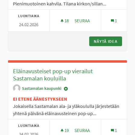
Pienimuotoinen kahvila. Tilana kirkon/sillan...
LUONTIAIKA
18
18 SEURAAJAA
SEURAA
1
24.02.2026
TAIDEKAHVILA
NÄYTÄ IDEA
TAIDEKA
Eläinavusteiset pop-up vierailut
Sastamalan kouluilla
Sastamalan kaupunki
EI ETENE ÄÄNESTYKSEEN
Jokaisella Sastamalan ala- ja yläkoululla järjestetään
yhtenä päivänä eläinavusteinen pop-up...
LUONTIAIKA
19
19 SEURAAJAA
SEURAA
1
24.02.2026
ELÄINAVUSTEISET POP-UP VIE