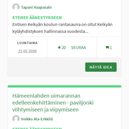
Tapani Haapasalo
ETENEE ÄÄNESTYKSEEN
Entisen Keikyän koulun rantasauna on ollut Keikyän
kyläyhdistyksen hallinnassa vuodesta...
LUONTIAIKA
20
20 SEURAAJAA
SEURAA
1
21.02.2026
KOKEMÄENJOEN VIRKISTYSKÄ
NÄYTÄ IDEA
KOKEMÄE
Hämeenlahden uimarannan
edelleenkehittäminen - paviljonki
viihtymiseen ja viipymiseen
Veikko Ala-Erkkilä