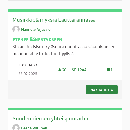
Musiikkielämyksiä Lauttarannassa
Hannele Arjasalo
ETENEE ÄÄNESTYKSEEN
Kiikan Jokisivun kyläseura ehdottaa kesäkuukausien
maanantaille trubaduurityylisiä...
LUONTIAIKA
20
20 SEURAAJAA
SEURAA
1
22.02.2026
MUSIIKKIELÄMYKSIÄ LAUTTAR
NÄYTÄ IDEA
MUSIIKK
Suodenniemen yhteispuutarha
Leena Pullinen