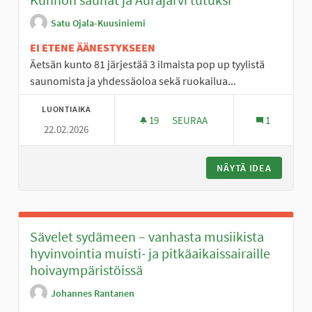
Satu Ojala-Kuusiniemi
EI ETENE ÄÄNESTYKSEEN
Äetsän kunto 81 järjestää 3 ilmaista pop up tyylistä
saunomista ja yhdessäoloa sekä ruokailua...
LUONTIAIKA
19
19 SEURAAJAA
SEURAA
1
22.02.2026
KUNNON SAUNAT JA AURAJÄRV
NÄYTÄ IDEA
KUNNON 
Sävelet sydämeen – vanhasta musiikista
hyvinvointia muisti- ja pitkäaikaissairaille
hoivaympäristöissä
Johannes Rantanen