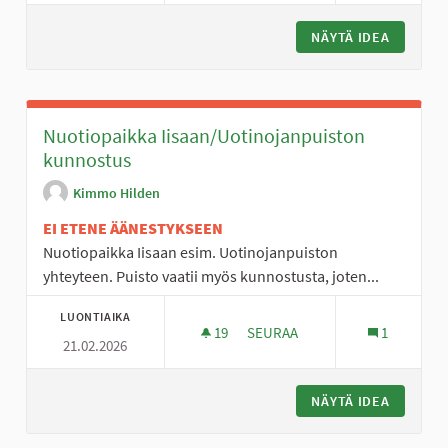
NÄYTÄ IDEA
MOUHIJÄ
Nuotiopaikka Iisaan/Uotinojanpuiston
kunnostus
Kimmo Hilden
EI ETENE ÄÄNESTYKSEEN
Nuotiopaikka Iisaan esim. Uotinojanpuiston
yhteyteen. Puisto vaatii myös kunnostusta, joten...
LUONTIAIKA
19
19 SEURAAJAA
SEURAA
1
21.02.2026
NUOTIOPAIKKA IISAAN/UOTI
NÄYTÄ IDEA
NUOTIOP