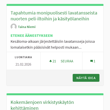
Tapahtumia monipuolisesti lavatansseista
nuorten peli-iltoihin ja käsityölaneihin
Taina Niemi
ETENEE ÄÄNESTYKSEEN
Kesäloma-aikaan järjestettäisiin lavatansseja joissa
lomalaisetkin pääsisivät helposti mukaan...
LUONTIAIKA
21
21 SEURAAJAA
SEURAA
1
21.02.2026
TAPAHTUMIA MONIPUOLISESTI 
NÄYTÄ IDEA
TAPAHTU
Kokemäenjoen virkistyskäytön
kehittäminen