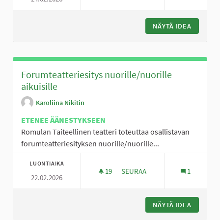
NÄYTÄ IDEA
ELÄINAV
Forumteatteriesitys nuorille/nuorille
aikuisille
Karoliina Nikitin
ETENEE ÄÄNESTYKSEEN
Romulan Taiteellinen teatteri toteuttaa osallistavan
forumteatteriesityksen nuorille/nuorille...
LUONTIAIKA
19
19 SEURAAJAA
SEURAA
1
22.02.2026
FORUMTEATTERIESITYS NUORIL
NÄYTÄ IDEA
FORUMTE