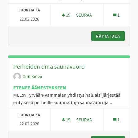
LUONTIAIKA
19
19 SEURAAJAA
SEURAA
1
22.02.2026
SYDÄNISKURI KARKKUUN
NÄYTÄ IDEA
SYDÄNIS
Perheiden oma saunavuoro
Outi Koivu
ETENEE ÄÄNESTYKSEEN
MLL:n Tyrvään-Vammalan yhdistys haluaisi järjestää
erityisesti perheille suunnattuja saunavuoroja...
LUONTIAIKA
19
19 SEURAAJAA
SEURAA
1
22.02.2026
PERHEIDEN OMA SAUNAVUOR