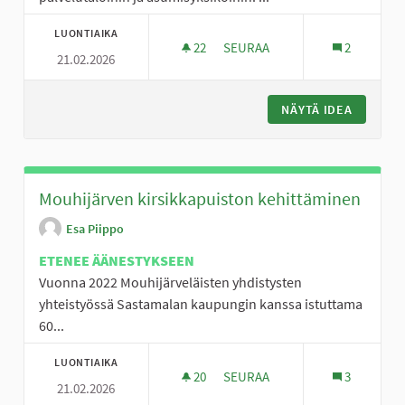
LUONTIAIKA
22
22 SEURAAJAA
SEURAA
2
21.02.2026
NÄYTÄ IDEA
POP UP 
Mouhijärven kirsikkapuiston kehittäminen
Esa Piippo
ETENEE ÄÄNESTYKSEEN
Vuonna 2022 Mouhijärveläisten yhdistysten
yhteistyössä Sastamalan kaupungin kanssa istuttama
60...
LUONTIAIKA
20
20 SEURAAJAA
SEURAA
3
21.02.2026
MOUHIJÄRVEN KIRSIKKAPUIST