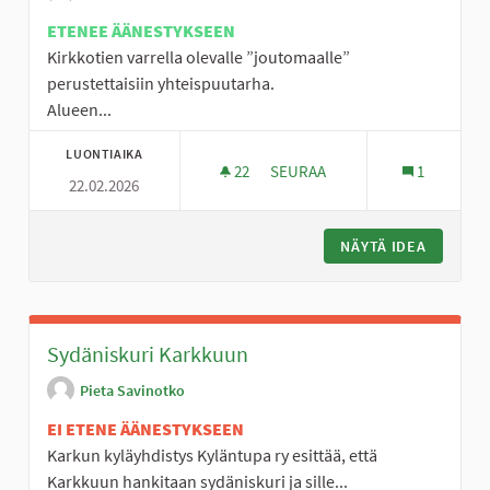
ETENEE ÄÄNESTYKSEEN
Kirkkotien varrella olevalle ”joutomaalle”
perustettaisiin yhteispuutarha.
Alueen...
LUONTIAIKA
22
22 SEURAAJAA
SEURAA
1
22.02.2026
SUODENNIEMEN YHTEISPUUT
NÄYTÄ IDEA
SUODEN
Sydäniskuri Karkkuun
Pieta Savinotko
EI ETENE ÄÄNESTYKSEEN
Karkun kyläyhdistys Kyläntupa ry esittää, että
Karkkuun hankitaan sydäniskuri ja sille...