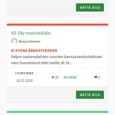
NÄYTÄ IDEA
DJ:N PA
Yli 18v nuorisotalo
Ronya Kernen
EI ETENE ÄÄNESTYKSEEN
Paljon sastamalaisten nuorten kanssa keskusteltuani
olen huomioinut ettei meille yli 18...
LUONTIAIKA
20
20 SEURAAJAA
SEURAA
3
18.02.2026
YLI 18V NUORISOTALO
NÄYTÄ IDEA
YLI 18V