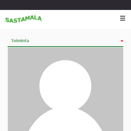
Toiminta
Kunniamerkit
Seurattavat
Seuraajat
Ryhmät