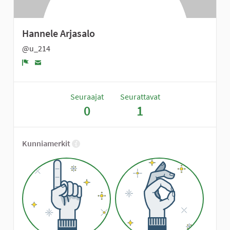
Hannele Arjasalo
@u_214
Ilmoita
Seuraajat
Seurattavat
0
1
Kunniamerkit