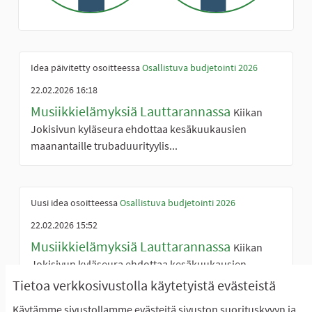
Idea päivitetty osoitteessa
Osallistuva budjetointi 2026
22.02.2026 16:18
Musiikkielämyksiä Lauttarannassa
Kiikan
Jokisivun kyläseura ehdottaa kesäkuukausien
maanantaille trubaduurityylis...
Uusi idea osoitteessa
Osallistuva budjetointi 2026
22.02.2026 15:52
Musiikkielämyksiä Lauttarannassa
Kiikan
Jokisivun kyläseura ehdottaa kesäkuukausien
maanantaille trubaduurityylis...
Tietoa verkkosivustolla käytetyistä evästeistä
Käytämme sivustollamme evästeitä sivuston suorituskyvyn ja