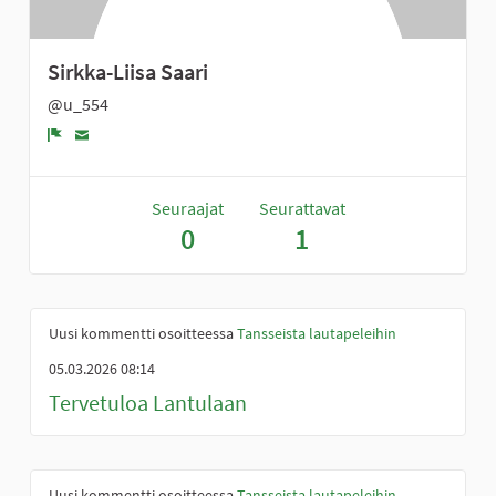
Sirkka-Liisa Saari
@u_554
Ilmoita
Seuraajat
Seurattavat
0
1
Uusi kommentti osoitteessa
Tansseista lautapeleihin
05.03.2026 08:14
Tervetuloa Lantulaan
Uusi kommentti osoitteessa
Tansseista lautapeleihin