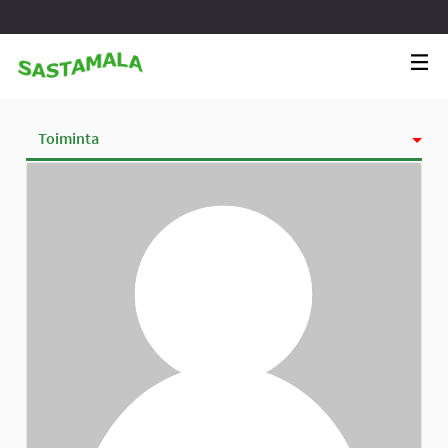
Toiminta
Kunniamerkit
Seurattavat
Seuraajat
Ryhmät