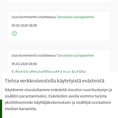
Uusi kommentti osoitteessa
Tansseista lautapeleihin
05.03.2026 08:09
🙂
Uusi kommentti osoitteessa
Tansseista lautapeleihin
05.03.2026 08:08
Edistää yhteisöllisyyttä,tuo kylälle
toimintaa eripuolilta sastamalaa
Tietoa verkkosivustolla käytetyistä evästeistä
Käytämme sivustollamme evästeitä sivuston suorituskyvyn ja
sisällön parantamiseksi. Evästeiden avulla voimme tarjota
yksilöllisemmän käyttäjäkokemuksen ja sisältöjä sosiaalisen
median kanavista.
Käyttöehdot
Usein kysyttyjä kysymyksiä