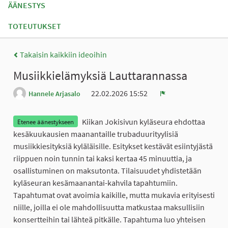
ÄÄNESTYS
TOTEUTUKSET
Takaisin kaikkiin ideoihin
Musiikkielämyksiä Lauttarannassa
22.02.2026 15:52
Hannele Arjasalo
Ilmoita
Kiikan Jokisivun kyläseura ehdottaa
Etenee äänestykseen
kesäkuukausien maanantaille trubaduurityylisiä
musiikkiesityksiä kyläläisille. Esitykset kestävät esiintyjästä
riippuen noin tunnin tai kaksi kertaa 45 minuuttia, ja
osallistuminen on maksutonta. Tilaisuudet yhdistetään
kyläseuran kesämaanantai-kahvila tapahtumiin.
Tapahtumat ovat avoimia kaikille, mutta mukavia erityisesti
niille, joilla ei ole mahdollisuutta matkustaa maksullisiin
konsertteihin tai lähteä pitkälle. Tapahtuma luo yhteisen