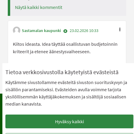
Näytä kaikki kommentit
Sastamalan kaupunki
23.02.2026 10:33
Kiitos ideasta. Idea täyttää osallistuvan budjetoinnin
kriteerit ja etenee äänestysvaiheeseen.
Olen samaa mi
0
Olen eri 
0
Tietoa verkkosivustolla käytetyistä evästeistä
Käytämme sivustollamme evästeitä sivuston suorituskyvyn ja
sisällön parantamiseksi. Evästeiden avulla voimme tarjota
yksilöllisemmän käyttäjäkokemuksen ja sisältöjä sosiaalisen
median kanavista.
Käyttöehdot
Usein kysyttyjä kysymyksiä
Tietosuoja
Saavutettavuus
Hyväksy kaikki
Lataa avoimet datatiedostot
Evästeasetukset