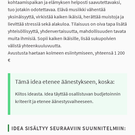
kohtaamispaikan ja elämyksen helposti saavutettavaksi,
tuo jotakin odotettavaa. Elävä musiikki vähentää
yksinäisyyttä, virkistää kaiken ikäisiä, herättää muistoja ja
lievittää stressiä sekä alakuloa. Tilaisuus on oiva tapa lisätä
yhteisöllisyyttä, yhdenvertaisuutta, mahdollisuuden tavata
muita ihmisiä. Sopii kaiken ikäisille, lisää sukupolvien
välistä yhteenkuuluvuutta.
Avustusta haetaan kolmeen esiintymiseen, yhteensä 1 200
€
Tämä idea etenee äänestykseen, koska:
Kiitos ideasta. Idea täyttää osallistuvan budjetoinnin
kriteerit ja etenee äänestysvaiheeseen.
IDEA SISÄLTYY SEURAAVIIN SUUNNITELMIIN: